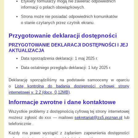
Etykiety formularzy mogą nie zawierać odpowiednich
informacji o polach obowiązkowych.
Strona może nie posiadać odpowiednich komunikatów
o stanie czytanych przez czytnik ekranu.
Przygotowanie deklaracji dostępności
PRZYGOTOWANIE DEKLARACJI DOSTĘPNOŚCI I JEJ
AKTUALIZACJA
Data sporządzenia deklaracji:
1 maj 2025 r.
Data ostatniego przeglądu deklaracji:
1 luty 2025 r.
Deklarację sporządziliśmy na podstawie samooceny w oparciu
o
Listę kontrolną do badania dostępności cyfrowej strony
internetowej v. 2.2 (docx, 0,12MB)
.
Informacje zwrotne i dane kontaktowe
Wszystkie problemy z dostępnością cyfrową tej strony internetowej
możesz zgłosić do
xxx
— mailowo
sekretariat@zs5.poznan.pl
lub
telefonicznie
.
Każdy ma prawo wystąpić z żądaniem zapewnienia dostępności