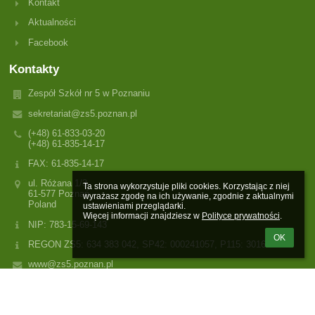
Kontakt
Aktualności
Facebook
Kontakty
Zespół Szkół nr 5 w Poznaniu
sekretariat@zs5.poznan.pl
(+48) 61-833-03-20
(+48) 61-835-14-17
FAX: 61-835-14-17
ul. Różana 1/3
Ta strona wykorzystuje pliki cookies. Korzystając z niej 
61-577 Poznań
wyrażasz zgodę na ich używanie, zgodnie z aktualnymi 
Poland
ustawieniami przeglądarki.

Więcej informacji znajdziesz w 
Polityce prywatności
.
NIP: 783-15-69-143
OK
REGON ZS5: 634 383 042, SP42: 000241057, P115: 301616001
www@zs5.poznan.pl
Logowanie