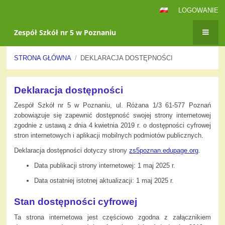
LOGOWANIE
Zespół Szkół nr 5 w Poznaniu
STRONA GŁÓWNA
/
DEKLARACJA DOSTĘPNOŚCI
Deklaracja
Deklaracja dostępności
dostępności
Zespół Szkół nr 5 w Poznaniu, ul. Różana 1/3 61-577 Poznań
zobowiązuje się zapewnić dostępność swojej
strony internetowej
zgodnie z ustawą z dnia 4 kwietnia 2019 r. o dostępności cyfrowej
stron internetowych i aplikacji mobilnych podmiotów publicznych.
Deklaracja dostępności dotyczy strony
zs5poznan.edupage.org
.
Data publikacji strony internetowej:
1 maj 2025 r.
Data ostatniej istotnej aktualizacji:
1 maj 2025 r.
Stan dostępności cyfrowej
Ta strona internetowa jest częściowo zgodna z załącznikiem